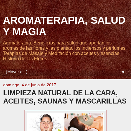
AROMATERAPIA, SALUD
Y MAGIA
Aromaterapia: Beneficios para salud que aportan los
aromas de las flores y las plantas, los inciensos y perfumes.
Terapias de Masaje y Meditación con aceites y esencias.
Historia de las Flores.
▼
domingo, 4 de junio de 2017
LIMPIEZA NATURAL DE LA CARA,
ACEITES, SAUNAS Y MASCARILLAS