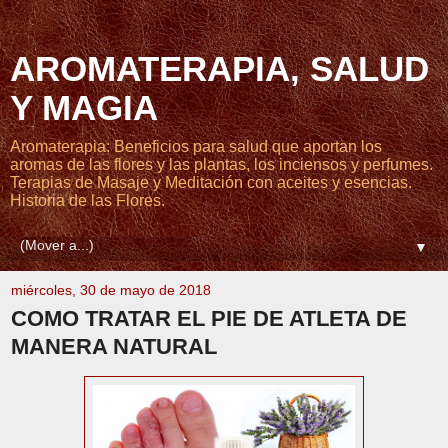
AROMATERAPIA, SALUD
Y MAGIA
Aromaterapia: Beneficios para salud que aportan los
aromas de las flores y las plantas, los inciensos y perfumes.
Terapias de Masaje y Meditación con aceites y esencias.
Historia de las Flores.
▼
miércoles, 30 de mayo de 2018
COMO TRATAR EL PIE DE ATLETA DE
MANERA NATURAL