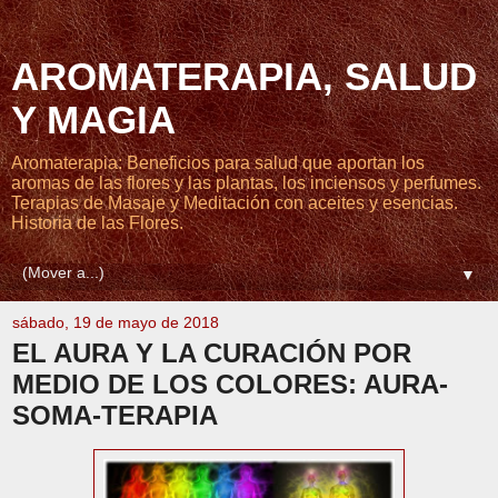
AROMATERAPIA, SALUD
Y MAGIA
Aromaterapia: Beneficios para salud que aportan los
aromas de las flores y las plantas, los inciensos y perfumes.
Terapias de Masaje y Meditación con aceites y esencias.
Historia de las Flores.
▼
sábado, 19 de mayo de 2018
EL AURA Y LA CURACIÓN POR
MEDIO DE LOS COLORES: AURA-
SOMA-TERAPIA