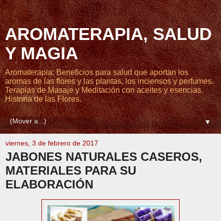
AROMATERAPIA, SALUD
Y MAGIA
Aromaterapia: Beneficios para salud que aportan los
aromas de las flores y las plantas, los inciensos y perfumes.
Terapias de Masaje y Meditación con aceites y esencias.
Historia de las Flores.
▼
viernes, 3 de febrero de 2017
JABONES NATURALES CASEROS,
MATERIALES PARA SU
ELABORACIÓN