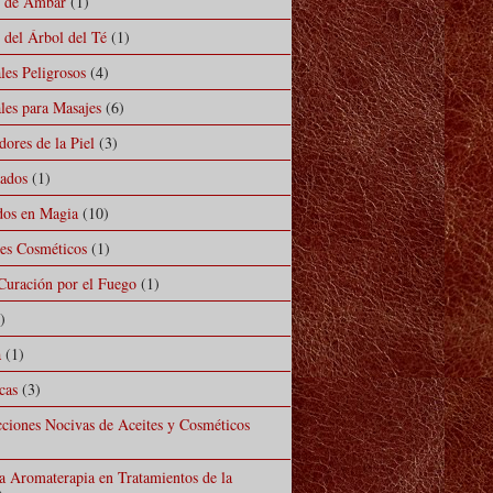
l de Ámbar
(1)
 del Árbol del Té
(1)
les Peligrosos
(4)
les para Masajes
(6)
ores de la Piel
(3)
mados
(1)
ados en Magia
(10)
les Cosméticos
(1)
Curación por el Fuego
(1)
)
a
(1)
cas
(3)
cciones Nocivas de Aceites y Cosméticos
la Aromaterapia en Tratamientos de la