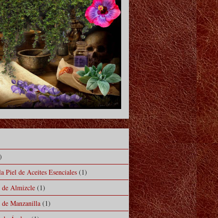
)
a Piel de Aceites Esenciales
(1)
l de Almizcle
(1)
l de Manzanilla
(1)