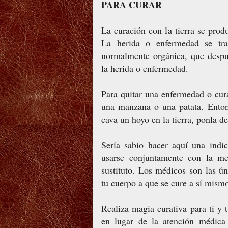
PARA CURAR
La curación con la tierra se produ
La herida o enfermedad se tran
normalmente orgánica, que despu
la herida o enfermedad.
Para quitar una enfermedad o cura
una manzana o una patata. Enton
cava un hoyo en la tierra, ponla de
Sería sabio hacer aquí una indi
usarse conjuntamente con la m
sustituto. Los médicos son las ún
tu cuerpo a que se cure a sí mism
Realiza magia curativa para ti y
en lugar de la atención médica 