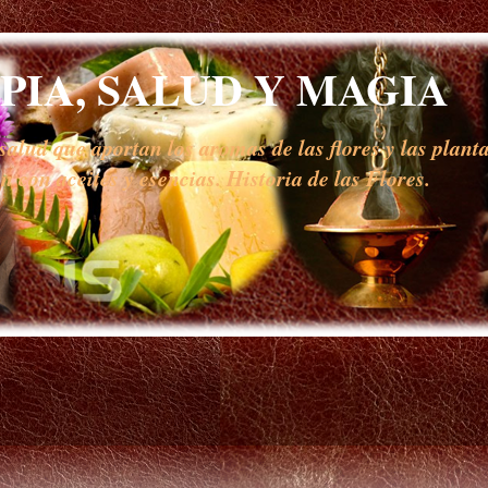
IA, SALUD Y MAGIA
alud que aportan los aromas de las flores y las planta
 con aceites y esencias. Historia de las Flores.