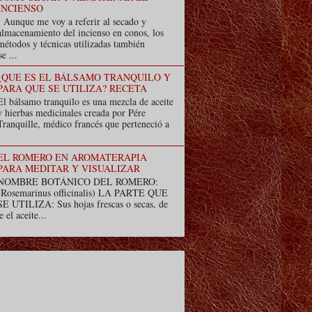
INCIENSO
Aunque me voy a referir al secado y
almacenamiento del incienso en conos, los
métodos y técnicas utilizadas también
e ...
¿QUE ES EL BÁLSAMO TRANQUILO Y
PARA QUE SE UTILIZA? RECETA
El bálsamo tranquilo es una mezcla de aceite
y hierbas medicinales creada por Pére
Tranquille, médico francés que perteneció a
EL ROMERO EN AROMATERAPIA
PARA MEDITAR Y VISUALIZAR
NOMBRE BOTÁNICO DEL ROMERO:
(Rosemarinus officinalis) LA PARTE QUE
SE UTILIZA: Sus hojas frescas o secas, de
e el aceite...