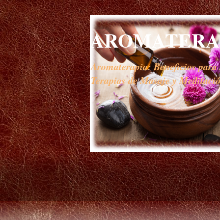
AROMATERAP
Aromaterapia: Beneficios para s
Terapias de Masaje y Meditación