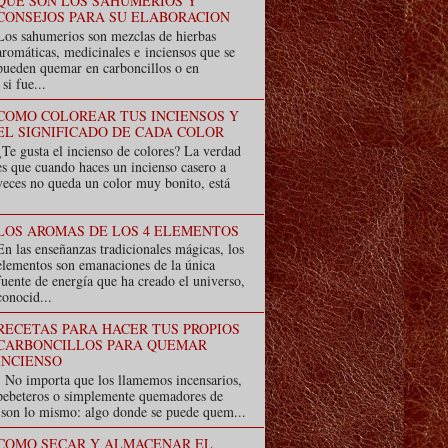
QUE SON LOS SAHUMERIOS Y
CONSEJOS PARA SU ELABORACION
Los sahumerios son mezclas de hierbas
aromáticas, medicinales e inciensos que se
pueden quemar en carboncillos o en
i fue...
COMO COLOREAR TUS INCIENSOS Y
EL SIGNIFICADO DE CADA COLOR
¿Te gusta el incienso de colores? La verdad
es que cuando haces un incienso casero a
veces no queda un color muy bonito, está
LOS AROMAS DE LOS 4 ELEMENTOS
En las enseñanzas tradicionales mágicas, los
elementos son emanaciones de la única
fuente de energía que ha creado el universo,
conocid...
RECETAS PARA HACER TUS PROPIOS
CARBONCILLOS PARA QUEMAR
INCIENSO
No importa que los llamemos incensarios,
pebeteros o simplemente quemadores de
s son lo mismo: algo donde se puede quem...
COMO SECAR Y ALMACENAR EL