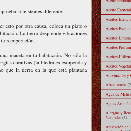
Aceite Esencia
Aceite Esencial
prueba si te sientes diferente.
Aceites Esencia
r esto por otra causa, coloca un plato o
Aceites Esencia
abitación. La tierra desprende vibraciones
Aceites Limpiad
 tu recuperación.
Aceites Perfu
 una maceta en tu habitación. No sólo la
Aceites Utiliz
rgías curativas (la hiedra es estupenda y
Aceites Vegeta
no que la tierra en la que está plantada
Adivinación y 
Afrodisíacos
(2
Agua de Melis
Aguas Aromáti
Alergias y Rea
Naturales
(1)
Aplicación de 