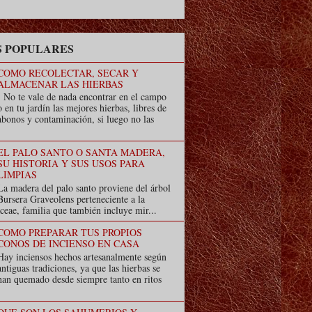
 POPULARES
COMO RECOLECTAR, SECAR Y
ALMACENAR LAS HIERBAS
No te vale de nada encontrar en el campo
o en tu jardín las mejores hierbas, libres de
abonos y contaminación, si luego no las
EL PALO SANTO O SANTA MADERA,
SU HISTORIA Y SUS USOS PARA
LIMPIAS
La madera del palo santo proviene del árbol
Bursera Graveolens perteneciente a la
ceae, familia que también incluye mir...
COMO PREPARAR TUS PROPIOS
CONOS DE INCIENSO EN CASA
Hay inciensos hechos artesanalmente según
antiguas tradiciones, ya que las hierbas se
han quemado desde siempre tanto en ritos