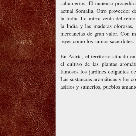
sahumerios. El incienso procedía d
actual Somalia. Otro proveedor de
la India. La mirra venía del rein
la India y las maderas olorosas,
mercancías de gran valor. Con mi
reyes como los sumos sacerdotes.
En Asiria, el territorio situado en
el cultivo de las plantas aromá
famosos los jardines colgantes de
Las sustancias aromáticas y los c
asirios y sumerios, pueblos amante