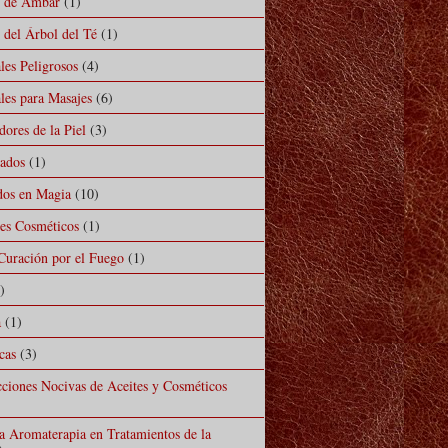
l de Ámbar
(1)
 del Árbol del Té
(1)
les Peligrosos
(4)
les para Masajes
(6)
ores de la Piel
(3)
mados
(1)
ados en Magia
(10)
les Cosméticos
(1)
Curación por el Fuego
(1)
)
a
(1)
cas
(3)
cciones Nocivas de Aceites y Cosméticos
la Aromaterapia en Tratamientos de la