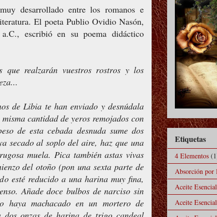
 muy desarrollado entre los romanos e
iteratura. El poeta Publio Ovidio Nasón,
a.C., escribió en su poema didáctico
s que realzarán vuestros rostros y los
eza...
os de Libia te han enviado y desnúdala
la misma cantidad de yeros remojados con
peso de esta cebada desnuda sume dos
Etiquetas
ya secado al soplo del aire, haz que una
a rugosa muela. Pica también astas vivas
4 Elementos
(1
mienzo del otoño (pon una sexta parte de
Absorción por l
odo esté reducido a una harina muy fina,
Aceite Esencia
denso. Añade doce bulbos de narciso sin
no haya machacado en un mortero de
Aceite Esencia
 dos onzas de harina de trigo candeal