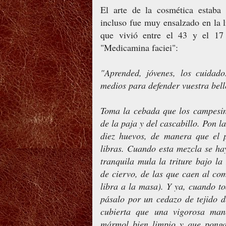
El arte de la cosmética estaba
incluso fue muy ensalzado en la l
que vivió entre el 43 y el 17 
"Medicamina faciei":
"Aprended, jóvenes, los cuidado
medios para defender vuestra bell
Toma la cebada que los campesin
de la paja y del cascabillo. Pon 
diez huevos, de manera que el 
libras. Cuando esta mezcla se ha
tranquila mula la triture bajo l
de ciervo, de las que caen al co
libra a la masa). Y ya, cuando t
pásalo por un cedazo de tejido 
cubierta que una vigorosa ma
mármol bien limpio y que ponga