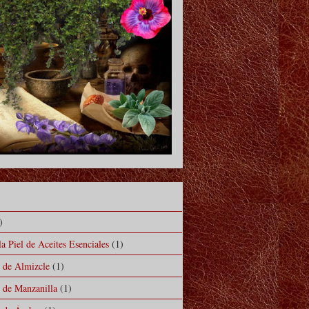
)
a Piel de Aceites Esenciales
(1)
l de Almizcle
(1)
l de Manzanilla
(1)