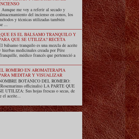
INCIENSO
Aunque me voy a referir al secado y
almacenamiento del incienso en conos, los
métodos y técnicas utilizadas también
e ...
¿QUE ES EL BÁLSAMO TRANQUILO Y
PARA QUE SE UTILIZA? RECETA
El bálsamo tranquilo es una mezcla de aceite
y hierbas medicinales creada por Pére
Tranquille, médico francés que perteneció a
EL ROMERO EN AROMATERAPIA
PARA MEDITAR Y VISUALIZAR
NOMBRE BOTÁNICO DEL ROMERO:
(Rosemarinus officinalis) LA PARTE QUE
SE UTILIZA: Sus hojas frescas o secas, de
e el aceite...