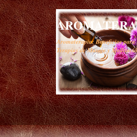
AROMATERAP
Aromaterapia: Beneficios para s
Terapias de Masaje y Meditación