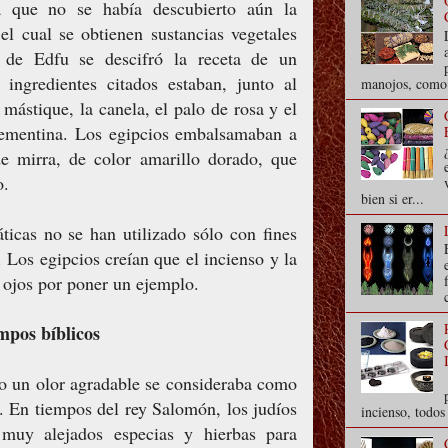
a que no se había descubierto aún la
el cual se obtienen sustancias vegetales
o de Edfu se descifró la receta de un
 ingredientes citados estaban, junto al
manojos, como s
 mástique, la canela, el palo de rosa y el
rementina. Los egipcios embalsamaban a
de mirra, de color amarillo dorado, que
o.
bien si er...
ticas no se han utilizado sólo con fines
. Los egipcios creían que el incienso y la
s ojos por poner un ejemplo.
mpos bíblicos
o un olor agradable se consideraba como
. En tiempos del rey Salomón, los judíos
incienso, todo
muy alejados especias y hierbas para