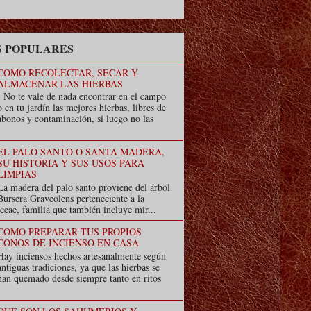
 POPULARES
COMO RECOLECTAR, SECAR Y
ALMACENAR LAS HIERBAS
No te vale de nada encontrar en el campo
o en tu jardín las mejores hierbas, libres de
abonos y contaminación, si luego no las
EL PALO SANTO O SANTA MADERA,
SU HISTORIA Y SUS USOS PARA
LIMPIAS
La madera del palo santo proviene del árbol
Bursera Graveolens perteneciente a la
ceae, familia que también incluye mir...
COMO PREPARAR TUS PROPIOS
CONOS DE INCIENSO EN CASA
Hay inciensos hechos artesanalmente según
antiguas tradiciones, ya que las hierbas se
han quemado desde siempre tanto en ritos