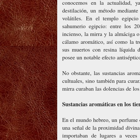
conocemos en la actualidad, y
destilación, un método mediante 
volátiles. En el templo egipci
sahumerio egipcio: entre los 20
incienso, la mirra y la almáciga o
cálamo aromático, así como la t
sus muertos con resina líquida 
posee un notable efecto antiséptic
No obstante, las sustancias aromá
cultuales, sino también para curar
mirra curaban las dolencias de lo
Sustancias aromáticas en los tie
En el mundo hebreo, un perfume 
una señal de la proximidad divina
importaban de lugares a veces 