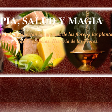
IA, SALUD Y MAGIA
alud que aportan los aromas de las flores y las planta
 con aceites y esencias. Historia de las Flores.