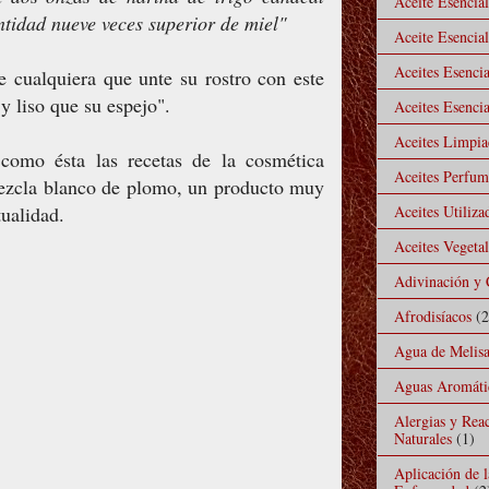
Aceite Esencia
ntidad nueve veces superior de miel"
Aceite Esencial
Aceites Esencia
e cualquiera que unte su rostro con este
y liso que su espejo".
Aceites Esencia
Aceites Limpiad
como ésta las recetas de la cosmética
Aceites Perfu
mezcla blanco de plomo, un producto muy
Aceites Utiliz
ualidad.
Aceites Vegeta
Adivinación y 
Afrodisíacos
(2
Agua de Melis
Aguas Aromáti
Alergias y Rea
Naturales
(1)
Aplicación de 