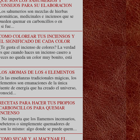
QUE SON LOS SAHUMERIOS Y
CONSEJOS PARA SU ELABORACION
Los sahumerios son mezclas de hierbas
aromáticas, medicinales e inciensos que se
pueden quemar en carboncillos o en
i fue...
COMO COLOREAR TUS INCIENSOS Y
EL SIGNIFICADO DE CADA COLOR
¿Te gusta el incienso de colores? La verdad
es que cuando haces un incienso casero a
veces no queda un color muy bonito, está
LOS AROMAS DE LOS 4 ELEMENTOS
En las enseñanzas tradicionales mágicas, los
elementos son emanaciones de la única
fuente de energía que ha creado el universo,
conocid...
RECETAS PARA HACER TUS PROPIOS
CARBONCILLOS PARA QUEMAR
INCIENSO
No importa que los llamemos incensarios,
pebeteros o simplemente quemadores de
s son lo mismo: algo donde se puede quem...
COMO SECAR Y ALMACENAR EL