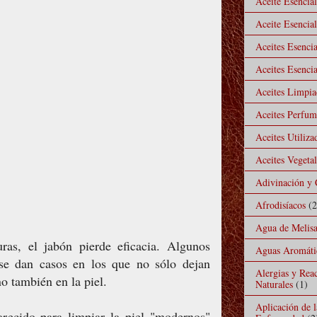
Aceite Esencia
Aceite Esencial
Aceites Esencia
Aceites Esencia
Aceites Limpiad
Aceites Perfu
Aceites Utiliz
Aceites Vegeta
Adivinación y 
Afrodisíacos
(2
Agua de Melis
as, el jabón pierde eficacia. Algunos
Aguas Aromáti
se dan casos en los que no sólo dejan
Alergias y Rea
no también en la piel.
Naturales
(1)
Aplicación de 
ecido para limpiar la piel "modernos"