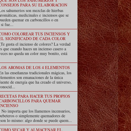
QUE SON LOS SAHUMERIOS Y
CONSEJOS PARA SU ELABORACION
Los sahumerios son mezclas de hierbas
aromáticas, medicinales e inciensos que se
pueden quemar en carboncillos o en
i fue...
COMO COLOREAR TUS INCIENSOS Y
EL SIGNIFICADO DE CADA COLOR
¿Te gusta el incienso de colores? La verdad
es que cuando haces un incienso casero a
veces no queda un color muy bonito, está
LOS AROMAS DE LOS 4 ELEMENTOS
En las enseñanzas tradicionales mágicas, los
elementos son emanaciones de la única
fuente de energía que ha creado el universo,
conocid...
RECETAS PARA HACER TUS PROPIOS
CARBONCILLOS PARA QUEMAR
INCIENSO
No importa que los llamemos incensarios,
pebeteros o simplemente quemadores de
s son lo mismo: algo donde se puede quem...
COMO SECAR Y ALMACENAR EL