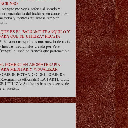
INCIENSO
Aunque me voy a referir al secado y
almacenamiento del incienso en conos, los
métodos y técnicas utilizadas también
e ...
¿QUE ES EL BÁLSAMO TRANQUILO Y
PARA QUE SE UTILIZA? RECETA
El bálsamo tranquilo es una mezcla de aceite
y hierbas medicinales creada por Pére
Tranquille, médico francés que perteneció a
EL ROMERO EN AROMATERAPIA
PARA MEDITAR Y VISUALIZAR
NOMBRE BOTÁNICO DEL ROMERO:
(Rosemarinus officinalis) LA PARTE QUE
SE UTILIZA: Sus hojas frescas o secas, de
e el aceite...