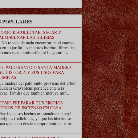
 POPULARES
COMO RECOLECTAR, SECAR Y
ALMACENAR LAS HIERBAS
No te vale de nada encontrar en el campo
o en tu jardín las mejores hierbas, libres de
abonos y contaminación, si luego no las
EL PALO SANTO O SANTA MADERA,
SU HISTORIA Y SUS USOS PARA
LIMPIAS
La madera del palo santo proviene del árbol
Bursera Graveolens perteneciente a la
ceae, familia que también incluye mir...
COMO PREPARAR TUS PROPIOS
CONOS DE INCIENSO EN CASA
Hay inciensos hechos artesanalmente según
antiguas tradiciones, ya que las hierbas se
han quemado desde siempre tanto en ritos