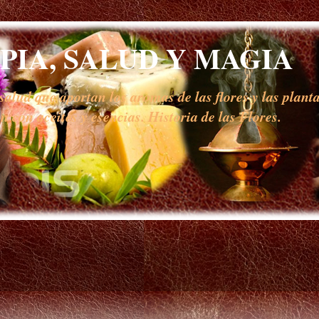
IA, SALUD Y MAGIA
alud que aportan los aromas de las flores y las planta
 con aceites y esencias. Historia de las Flores.