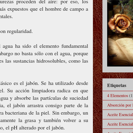
urezas proceden del aire: por eso, los
 más expuestos que el hombre de campo a
ntales.
con regularidad.
 agua ha sido el elemento fundamental
mbargo no basta sólo con el agua, porque
s las sustancias hidrosolubles, como las
ásico es el jabón. Se ha utilizado desde
Etiquetas
iel. Su acción limpiadora radica en que
4 Elementos
(1
agua y absorbe las partículas de suciedad
a, el jabón arrastra consigo parte de la
Absorción por l
ora bacteriana de la piel. Sin embargo, un
Aceite Esencia
amente la grasa y también volver a su
Aceite Esencia
, el pH alterado por el jabón.