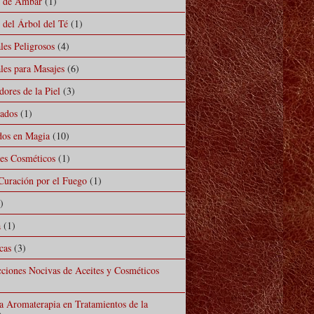
l de Ámbar
(1)
 del Árbol del Té
(1)
les Peligrosos
(4)
les para Masajes
(6)
ores de la Piel
(3)
mados
(1)
ados en Magia
(10)
les Cosméticos
(1)
Curación por el Fuego
(1)
)
a
(1)
cas
(3)
cciones Nocivas de Aceites y Cosméticos
la Aromaterapia en Tratamientos de la