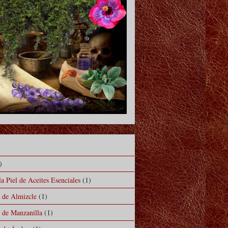
)
a Piel de Aceites Esenciales
(1)
l de Almizcle
(1)
l de Manzanilla
(1)