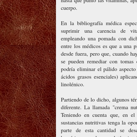
hasta qué punto las vitaminas, ap
cuerpo.
En la bibliografía médica espe
suprimir una carencia de vita
empleando una pomada con dicha 
entre los médicos es que a una p
desde fuera, pero que, cuando hay
se pueden remediar con tomas 
podría eliminar el pálido aspect
ácidos grasos esenciales) aplica
linolénico.
Partiendo de lo dicho, algunos té
diferente. La llamada "crema nu
Teniendo en cuenta que, en el
sustancias nutritivas tenga la opo
parte de esta cantidad se de