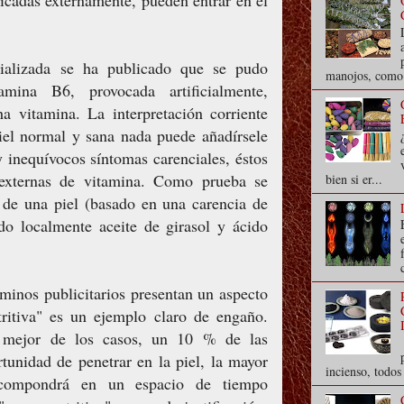
licadas externamente, pueden entrar en el
cializada se ha publicado que se pudo
manojos, como s
mina B6, provocada artificialmente,
vitamina. La interpretación corriente
iel normal y sana nada puede añadírsele
 inequívocos síntomas carenciales, éstos
externas de vitamina. Como prueba se
bien si er...
o de una piel (basado en una carencia de
ndo localmente aceite de girasol y ácido
rminos publicitarios presentan un aspecto
tritiva" es un ejemplo claro de engaño.
 mejor de los casos, un 10 % de las
rtunidad de penetrar en la piel, la mayor
incienso, todo
scompondrá en un espacio de tiempo