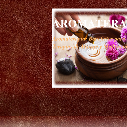
AROMATERAP
Aromaterapia: Beneficios para s
Terapias de Masaje y Meditación