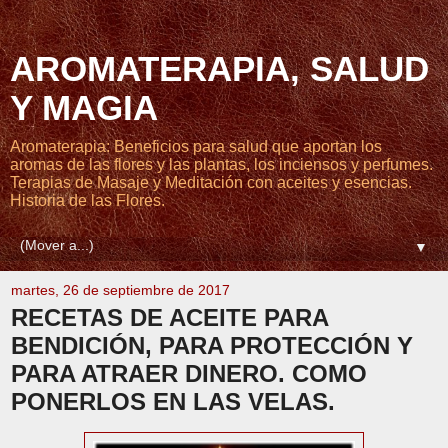
AROMATERAPIA, SALUD
Y MAGIA
Aromaterapia: Beneficios para salud que aportan los
aromas de las flores y las plantas, los inciensos y perfumes.
Terapias de Masaje y Meditación con aceites y esencias.
Historia de las Flores.
▼
martes, 26 de septiembre de 2017
RECETAS DE ACEITE PARA
BENDICIÓN, PARA PROTECCIÓN Y
PARA ATRAER DINERO. COMO
PONERLOS EN LAS VELAS.