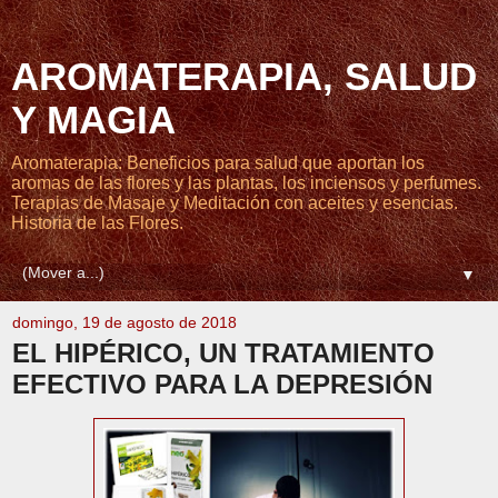
AROMATERAPIA, SALUD
Y MAGIA
Aromaterapia: Beneficios para salud que aportan los
aromas de las flores y las plantas, los inciensos y perfumes.
Terapias de Masaje y Meditación con aceites y esencias.
Historia de las Flores.
▼
domingo, 19 de agosto de 2018
EL HIPÉRICO, UN TRATAMIENTO
EFECTIVO PARA LA DEPRESIÓN