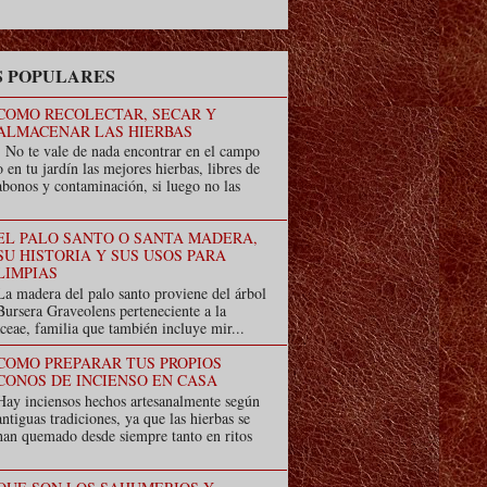
 POPULARES
COMO RECOLECTAR, SECAR Y
ALMACENAR LAS HIERBAS
No te vale de nada encontrar en el campo
o en tu jardín las mejores hierbas, libres de
abonos y contaminación, si luego no las
EL PALO SANTO O SANTA MADERA,
SU HISTORIA Y SUS USOS PARA
LIMPIAS
La madera del palo santo proviene del árbol
Bursera Graveolens perteneciente a la
ceae, familia que también incluye mir...
COMO PREPARAR TUS PROPIOS
CONOS DE INCIENSO EN CASA
Hay inciensos hechos artesanalmente según
antiguas tradiciones, ya que las hierbas se
han quemado desde siempre tanto en ritos