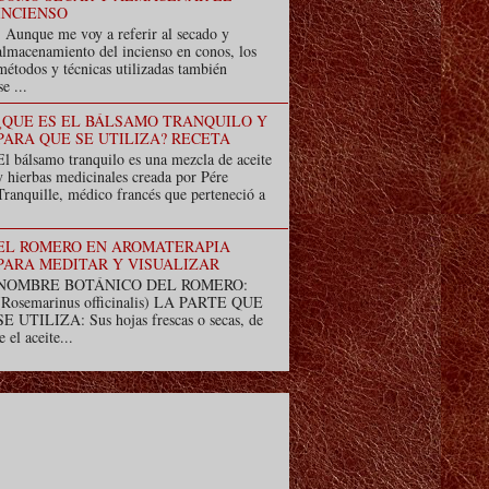
INCIENSO
Aunque me voy a referir al secado y
almacenamiento del incienso en conos, los
métodos y técnicas utilizadas también
e ...
¿QUE ES EL BÁLSAMO TRANQUILO Y
PARA QUE SE UTILIZA? RECETA
El bálsamo tranquilo es una mezcla de aceite
y hierbas medicinales creada por Pére
Tranquille, médico francés que perteneció a
EL ROMERO EN AROMATERAPIA
PARA MEDITAR Y VISUALIZAR
NOMBRE BOTÁNICO DEL ROMERO:
(Rosemarinus officinalis) LA PARTE QUE
SE UTILIZA: Sus hojas frescas o secas, de
e el aceite...