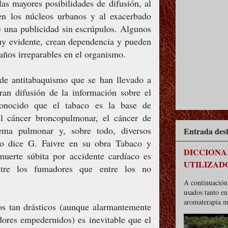
las mayores posibilidades de difusión, al
en los núcleos urbanos y al exacerbado
 una publicidad sin escrúpulos. Algunos
uy evidente, crean dependencia y pueden
años irreparables en el organismo.
 de antitabaquismo que se han llevado a
ran difusión de la información sobre el
onocido que el tabaco es la base de
l cáncer broncopulmonar, el cáncer de
ema pulmonar y, sobre todo, diversos
Entrada des
mo dice G. Faivre en su obra Tabaco y
DICCIONA
 muerte súbita por accidente cardíaco es
UTILIZAD
ntre los fumadores que entre los no
A continuación 
usados tanto e
aromaterapia m
os tan drásticos (aunque alarmantemente
dores empedernidos) es inevitable que el