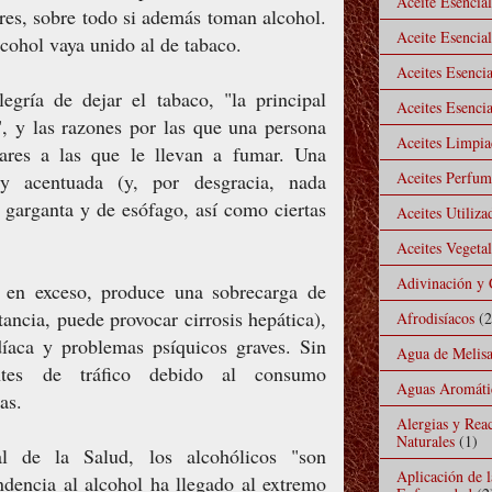
Aceite Esencia
res, sobre todo si además toman alcohol.
Aceite Esencial
cohol vaya unido al de tabaco.
Aceites Esencia
ría de dejar el tabaco, "la principal
Aceites Esencia
", y las razones por las que una persona
Aceites Limpiad
res a las que le llevan a fumar. Una
Aceites Perfu
y acentuada (y, por desgracia, nada
e garganta y de esófago, así como ciertas
Aceites Utiliz
Aceites Vegeta
Adivinación y 
o en exceso, produce una sobrecarga de
tancia, puede provocar cirrosis hepática),
Afrodisíacos
(2
rdíaca y problemas psíquicos graves. Sin
Agua de Melis
ntes de tráfico debido al consumo
Aguas Aromáti
as.
Alergias y Rea
Naturales
(1)
l de la Salud, los alcohólicos "son
Aplicación de 
dencia al alcohol ha llegado al extremo