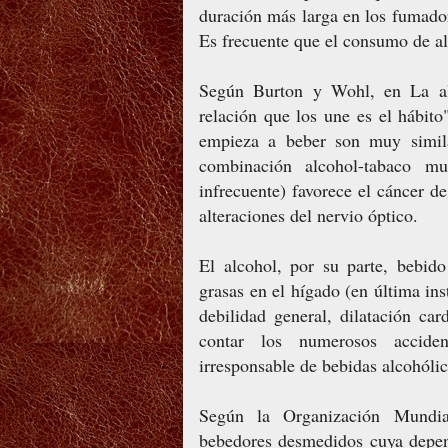
duración más larga en los fumado
Es frecuente que el consumo de al
Según Burton y Wohl, en La aleg
relación que los une es el hábito
empieza a beber son muy simila
combinación alcohol-tabaco mu
infrecuente) favorece el cáncer d
alteraciones del nervio óptico.
El alcohol, por su parte, bebid
grasas en el hígado (en última ins
debilidad general, dilatación ca
contar los numerosos accide
irresponsable de bebidas alcohólic
Según la Organización Mundia
bebedores desmedidos cuya depen