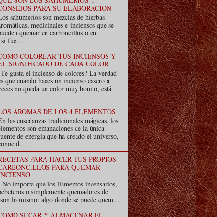
QUE SON LOS SAHUMERIOS Y
CONSEJOS PARA SU ELABORACION
Los sahumerios son mezclas de hierbas
aromáticas, medicinales e inciensos que se
pueden quemar en carboncillos o en
i fue...
COMO COLOREAR TUS INCIENSOS Y
EL SIGNIFICADO DE CADA COLOR
¿Te gusta el incienso de colores? La verdad
es que cuando haces un incienso casero a
veces no queda un color muy bonito, está
LOS AROMAS DE LOS 4 ELEMENTOS
En las enseñanzas tradicionales mágicas, los
elementos son emanaciones de la única
fuente de energía que ha creado el universo,
conocid...
RECETAS PARA HACER TUS PROPIOS
CARBONCILLOS PARA QUEMAR
INCIENSO
No importa que los llamemos incensarios,
pebeteros o simplemente quemadores de
s son lo mismo: algo donde se puede quem...
COMO SECAR Y ALMACENAR EL