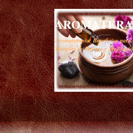
AROMATERAP
Aromaterapia: Beneficios para s
Terapias de Masaje y Meditación