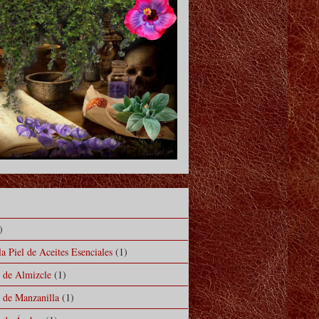
)
a Piel de Aceites Esenciales
(1)
l de Almizcle
(1)
l de Manzanilla
(1)