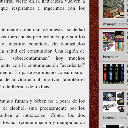
ustrial vierte en la naturaleza vuelven a
 que respiramos e ingerimos con los
manojos, como s
entemente comercial de nuestra sociedad
sas mercancías primordiales que son los
 el máximo beneficio, sin demasiados
 la salud del consumidor. Una legión de
bien si er...
etc., "sobrecontaminan" hoy muchos
ciente con la contaminación "accidental"
mbiente. En parte ese mismo consumismo,
ica de la vida actual, motivan también el
ón deliberada de toxinas:
 mundo fuman y beben no a pesar de los
y el alcohol, sino precisamente por los
ciben al intoxicarse. Contra los dos
incienso, todo
las toxinas (contaminación y manipulación