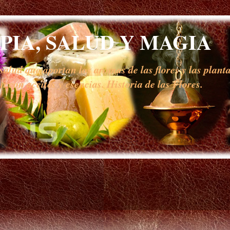
IA, SALUD Y MAGIA
alud que aportan los aromas de las flores y las planta
 con aceites y esencias. Historia de las Flores.