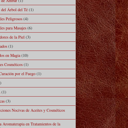
l de Ámbar
(1)
 del Árbol del Té
(1)
les Peligrosos
(4)
les para Masajes
(6)
ores de la Piel
(3)
mados
(1)
ados en Magia
(10)
les Cosméticos
(1)
Curación por el Fuego
(1)
)
a
(1)
cas
(3)
cciones Nocivas de Aceites y Cosméticos
la Aromaterapia en Tratamientos de la