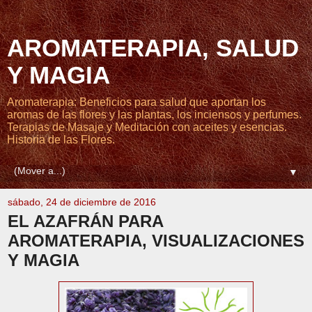
AROMATERAPIA, SALUD
Y MAGIA
Aromaterapia: Beneficios para salud que aportan los
aromas de las flores y las plantas, los inciensos y perfumes.
Terapias de Masaje y Meditación con aceites y esencias.
Historia de las Flores.
▼
sábado, 24 de diciembre de 2016
EL AZAFRÁN PARA
AROMATERAPIA, VISUALIZACIONES
Y MAGIA