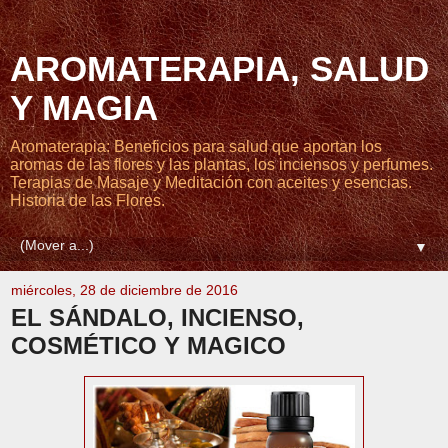
AROMATERAPIA, SALUD
Y MAGIA
Aromaterapia: Beneficios para salud que aportan los
aromas de las flores y las plantas, los inciensos y perfumes.
Terapias de Masaje y Meditación con aceites y esencias.
Historia de las Flores.
▼
miércoles, 28 de diciembre de 2016
EL SÁNDALO, INCIENSO,
COSMÉTICO Y MAGICO