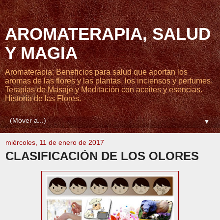
AROMATERAPIA, SALUD
Y MAGIA
Aromaterapia: Beneficios para salud que aportan los
aromas de las flores y las plantas, los inciensos y perfumes.
Terapias de Masaje y Meditación con aceites y esencias.
Historia de las Flores.
▼
miércoles, 11 de enero de 2017
CLASIFICACIÓN DE LOS OLORES