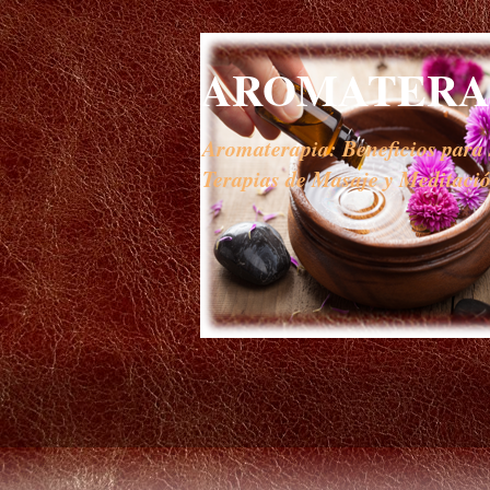
AROMATERAP
Aromaterapia: Beneficios para s
Terapias de Masaje y Meditación