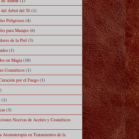
l de Ámbar
(1)
 del Árbol del Té
(1)
les Peligrosos
(4)
les para Masajes
(6)
ores de la Piel
(3)
mados
(1)
ados en Magia
(10)
les Cosméticos
(1)
Curación por el Fuego
(1)
)
a
(1)
cas
(3)
cciones Nocivas de Aceites y Cosméticos
la Aromaterapia en Tratamientos de la