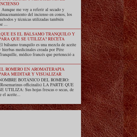
INCIENSO
Aunque me voy a referir al secado y
almacenamiento del incienso en conos, los
métodos y técnicas utilizadas también
e ...
¿QUE ES EL BÁLSAMO TRANQUILO Y
PARA QUE SE UTILIZA? RECETA
El bálsamo tranquilo es una mezcla de aceite
y hierbas medicinales creada por Pére
Tranquille, médico francés que perteneció a
EL ROMERO EN AROMATERAPIA
PARA MEDITAR Y VISUALIZAR
NOMBRE BOTÁNICO DEL ROMERO:
(Rosemarinus officinalis) LA PARTE QUE
SE UTILIZA: Sus hojas frescas o secas, de
e el aceite...