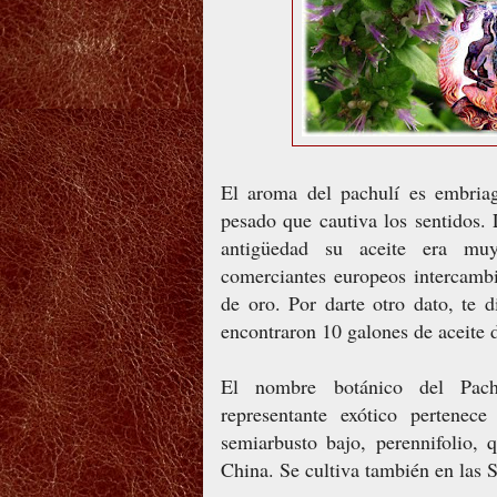
El aroma del pachulí es embriag
pesado que cautiva los sentidos. 
antigüedad su aceite era mu
comerciantes europeos intercambi
de oro. Por darte otro dato, te
encontraron 10 galones de aceite 
El nombre botánico del Pach
representante exótico pertenec
semiarbusto bajo, perennifolio, 
China. Se cultiva también en las 