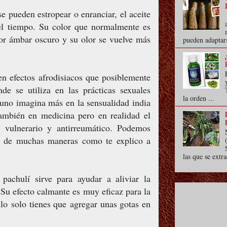
se pueden estropear o enranciar, el aceite
el tiempo. Su color que normalmente es
lor ámbar oscuro y su olor se vuelve más
pueden adaptars
yen efectos afrodisiacos que posiblemente
de se utiliza en las prácticas sexuales
la orden ...
í uno imagina más en la sensualidad india
ambién en medicina pero en realidad el
o, vulnerario y antirreumático. Podemos
vas de muchas maneras como te explico a
las que se extra
 pachulí sirve para ayudar a aliviar la
. Su efecto calmante es muy eficaz para la
llo solo tienes que agregar unas gotas en