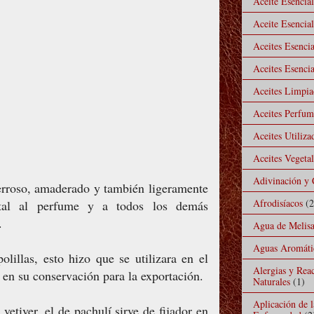
Aceite Esencia
Aceite Esencial
Aceites Esencia
Aceites Esencia
Aceites Limpiad
Aceites Perfu
Aceites Utiliz
Aceites Vegeta
Adivinación y 
erroso, amaderado y también ligeramente
Afrodisíacos
(2
ntal al perfume y a todos los demás
.
Agua de Melis
Aguas Aromáti
lillas, esto hizo que se utilizara en el
Alergias y Rea
o en su conservación para la exportación.
Naturales
(1)
Aplicación de 
etiver, el de pachulí sirve de fijador en