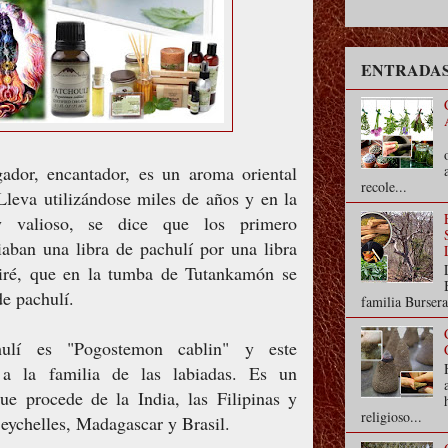
ENTRADAS
ador, encantador, es un aroma oriental
recole...
Lleva utilizándose miles de años y en la
y valioso, se dice que los primero
aban una libra de pachulí por una libra
 diré, que en la tumba de Tutankamón se
de pachulí.
familia Bursera
ulí es "Pogostemon cablin" y este
e a la familia de las labiadas. Es un
que procede de la India, las Filipinas y
religioso...
Seychelles, Madagascar y Brasil.