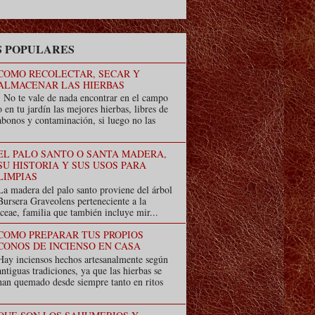
 POPULARES
COMO RECOLECTAR, SECAR Y
ALMACENAR LAS HIERBAS
No te vale de nada encontrar en el campo
o en tu jardín las mejores hierbas, libres de
abonos y contaminación, si luego no las
EL PALO SANTO O SANTA MADERA,
SU HISTORIA Y SUS USOS PARA
LIMPIAS
La madera del palo santo proviene del árbol
Bursera Graveolens perteneciente a la
ceae, familia que también incluye mir...
COMO PREPARAR TUS PROPIOS
CONOS DE INCIENSO EN CASA
Hay inciensos hechos artesanalmente según
antiguas tradiciones, ya que las hierbas se
han quemado desde siempre tanto en ritos