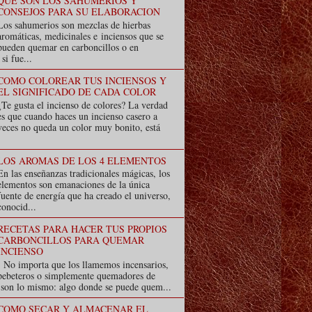
QUE SON LOS SAHUMERIOS Y
CONSEJOS PARA SU ELABORACION
Los sahumerios son mezclas de hierbas
aromáticas, medicinales e inciensos que se
pueden quemar en carboncillos o en
i fue...
COMO COLOREAR TUS INCIENSOS Y
EL SIGNIFICADO DE CADA COLOR
¿Te gusta el incienso de colores? La verdad
es que cuando haces un incienso casero a
veces no queda un color muy bonito, está
LOS AROMAS DE LOS 4 ELEMENTOS
En las enseñanzas tradicionales mágicas, los
elementos son emanaciones de la única
fuente de energía que ha creado el universo,
conocid...
RECETAS PARA HACER TUS PROPIOS
CARBONCILLOS PARA QUEMAR
INCIENSO
No importa que los llamemos incensarios,
pebeteros o simplemente quemadores de
s son lo mismo: algo donde se puede quem...
COMO SECAR Y ALMACENAR EL