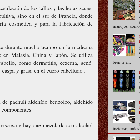
estilación de los tallos y las hojas secas,
ultiva, sino en el sur de Francia, donde
tria cosmética y para la fabricación de
manojos, como s
zado durante mucho tiempo en la medicina
te en Malasia, China y Japón. Se utiliza
cabello, como dermatitis, eczema, acné,
bien si er...
 caspa y grasa en el cuero cabelludo .
 de pachulí aldehído benzoico, aldehído
s componentes.
 viscosa y hay que mezclarla con alcohol
incienso, todo