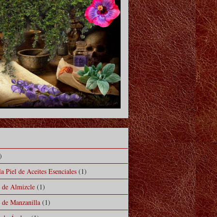
)
a Piel de Aceites Esenciales
(1)
l de Almizcle
(1)
l de Manzanilla
(1)