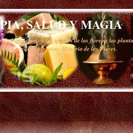
IA, SALUD Y MAGIA
alud que aportan los aromas de las flores y las planta
 con aceites y esencias. Historia de las Flores.