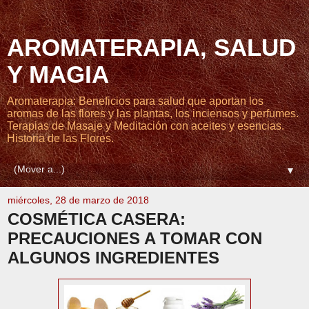
AROMATERAPIA, SALUD
Y MAGIA
Aromaterapia: Beneficios para salud que aportan los
aromas de las flores y las plantas, los inciensos y perfumes.
Terapias de Masaje y Meditación con aceites y esencias.
Historia de las Flores.
▼
miércoles, 28 de marzo de 2018
COSMÉTICA CASERA:
PRECAUCIONES A TOMAR CON
ALGUNOS INGREDIENTES