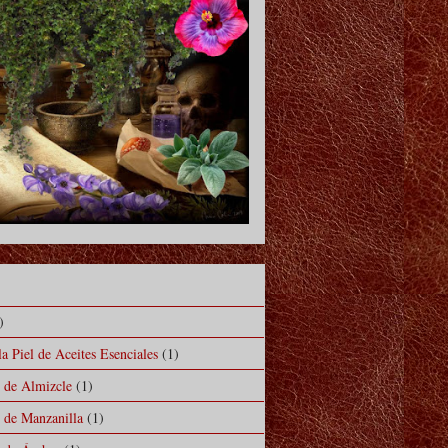
)
a Piel de Aceites Esenciales
(1)
l de Almizcle
(1)
l de Manzanilla
(1)