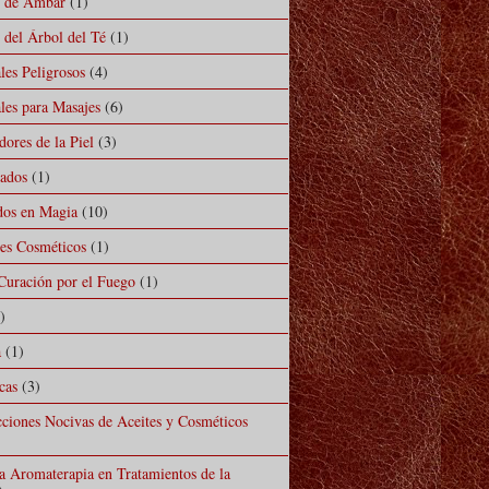
l de Ámbar
(1)
 del Árbol del Té
(1)
les Peligrosos
(4)
les para Masajes
(6)
ores de la Piel
(3)
mados
(1)
ados en Magia
(10)
les Cosméticos
(1)
Curación por el Fuego
(1)
)
a
(1)
cas
(3)
cciones Nocivas de Aceites y Cosméticos
la Aromaterapia en Tratamientos de la