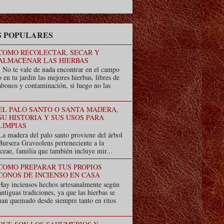
 POPULARES
COMO RECOLECTAR, SECAR Y
ALMACENAR LAS HIERBAS
No te vale de nada encontrar en el campo
o en tu jardín las mejores hierbas, libres de
abonos y contaminación, si luego no las
EL PALO SANTO O SANTA MADERA,
SU HISTORIA Y SUS USOS PARA
LIMPIAS
La madera del palo santo proviene del árbol
Bursera Graveolens perteneciente a la
ceae, familia que también incluye mir...
COMO PREPARAR TUS PROPIOS
CONOS DE INCIENSO EN CASA
Hay inciensos hechos artesanalmente según
antiguas tradiciones, ya que las hierbas se
han quemado desde siempre tanto en ritos