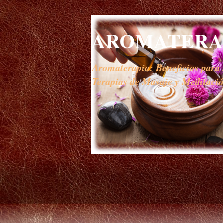
AROMATERAP
Aromaterapia: Beneficios para s
Terapias de Masaje y Meditación