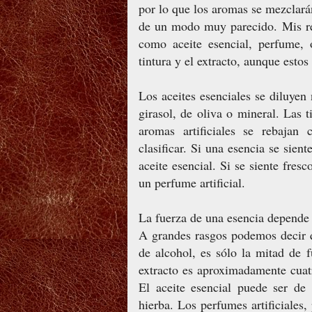
por lo que los aromas se mezclará
de un modo muy parecido. Mis re
como aceite esencial, perfume, 
tintura y el extracto, aunque estos
Los aceites esenciales se diluye
girasol, de oliva o mineral. Las t
aromas artificiales se rebajan 
clasificar. Si una esencia se sien
aceite esencial. Si se siente fresc
un perfume artificial.
La fuerza de una esencia depende d
A grandes rasgos podemos decir q
de alcohol, es sólo la mitad de 
extracto es aproximadamente cuatr
El aceite esencial puede ser de
hierba. Los perfumes artificiales,