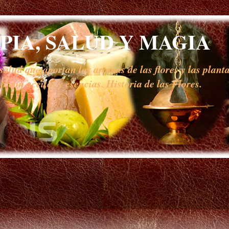
IA, SALUD Y MAGIA
alud que aportan los aromas de las flores y las planta
 con aceites y esencias. Historia de las Flores.