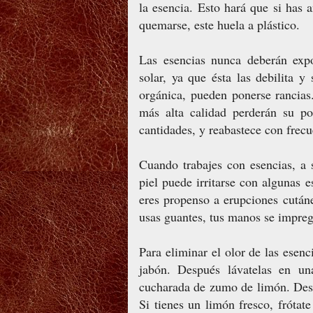
la esencia. Esto hará que si has 
quemarse, este huela a plástico.
Las esencias nunca deberán expo
solar, ya que ésta las debilita y
orgánica, pueden ponerse rancias
más alta calidad perderán su po
cantidades, y reabastece con frecu
Cuando trabajes con esencias, a 
piel puede irritarse con algunas e
eres propenso a erupciones cutáne
usas guantes, tus manos se impreg
Para
eliminar el olor de las esen
jabón. Después lávatelas en u
cucharada de zumo de limón. Desp
Si tienes un limón fresco, frótat