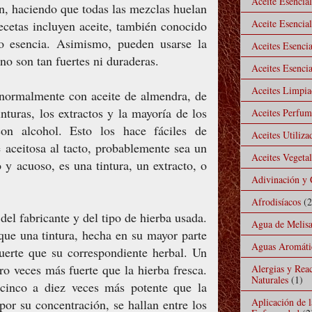
Aceite Esencia
n, haciendo que todas las mezclas huelan
Aceite Esencial
cetas incluyen aceite, también conocido
o esencia. Asimismo, pueden usarse la
Aceites Esencia
 no son tan fuertes ni duraderas.
Aceites Esencia
Aceites Limpiad
n normalmente con aceite de almendra, de
inturas, los extractos y la mayoría de los
Aceites Perfu
con alcohol. Esto los hace fáciles de
Aceites Utiliz
te aceitosa al tacto, probablemente sea un
Aceites Vegeta
o y acuoso, es una tintura, un extracto, o
Adivinación y 
Afrodisíacos
(2
el fabricante y del tipo de hierba usada.
Agua de Melis
ue una tintura, hecha en su mayor parte
Aguas Aromáti
fuerte que su correspondiente herbal. Un
o veces más fuerte que la hierba fresca.
Alergias y Rea
Naturales
(1)
 cinco a diez veces más potente que la
Aplicación de 
 por su concentración, se hallan entre los