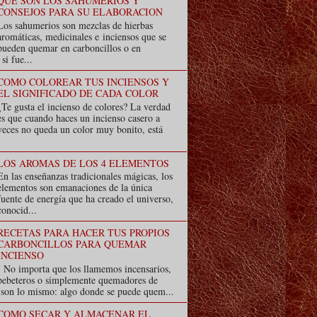
QUE SON LOS SAHUMERIOS Y
CONSEJOS PARA SU ELABORACION
Los sahumerios son mezclas de hierbas
aromáticas, medicinales e inciensos que se
pueden quemar en carboncillos o en
i fue...
COMO COLOREAR TUS INCIENSOS Y
EL SIGNIFICADO DE CADA COLOR
¿Te gusta el incienso de colores? La verdad
es que cuando haces un incienso casero a
veces no queda un color muy bonito, está
LOS AROMAS DE LOS 4 ELEMENTOS
En las enseñanzas tradicionales mágicas, los
elementos son emanaciones de la única
fuente de energía que ha creado el universo,
conocid...
RECETAS PARA HACER TUS PROPIOS
CARBONCILLOS PARA QUEMAR
INCIENSO
No importa que los llamemos incensarios,
pebeteros o simplemente quemadores de
s son lo mismo: algo donde se puede quem...
COMO SECAR Y ALMACENAR EL