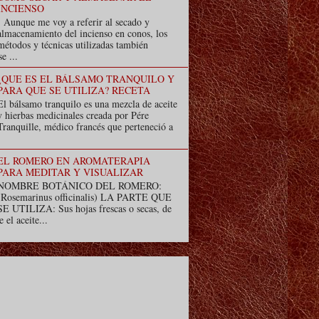
INCIENSO
Aunque me voy a referir al secado y
almacenamiento del incienso en conos, los
métodos y técnicas utilizadas también
e ...
¿QUE ES EL BÁLSAMO TRANQUILO Y
PARA QUE SE UTILIZA? RECETA
El bálsamo tranquilo es una mezcla de aceite
y hierbas medicinales creada por Pére
Tranquille, médico francés que perteneció a
EL ROMERO EN AROMATERAPIA
PARA MEDITAR Y VISUALIZAR
NOMBRE BOTÁNICO DEL ROMERO:
(Rosemarinus officinalis) LA PARTE QUE
SE UTILIZA: Sus hojas frescas o secas, de
e el aceite...